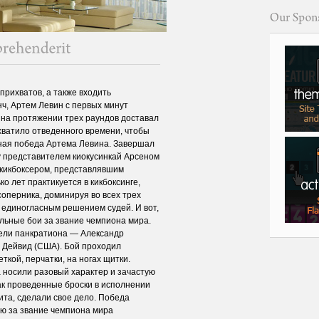
прихватов, а также входить
ч, Артем Левин с первых минут
 на протяжении трех раундов доставал
хватило отведенного времени, чтобы
ная победа Артема Левина. Завершал
у представителем киокусинкай Арсеном
кикбоксером, представлявшим
о лет практикуется в кикбоксинге,
соперника, доминируя во всех трех
 единогласным решением судей. И вот,
ульные бои за звание чемпиона мира.
ели панкратиона — Александр
 Дейвид (США). Бой проходил
кой, перчатки, на ногах щитки.
а носили разовый характер и зачастую
как проведенные броски в исполнении
ита, сделали свое дело. Победа
ою за звание чемпиона мира