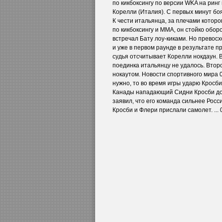
по кикбоксингу по версии WKA на ринг
Корелли (Италия). С первых минут бо
К чести итальянца, за плечами котор
по кикбоксингу и ММА, он стойко обор
встречал Бату лоу-киками. Но превос
и уже в первом раунде в результате 
судья отсчитывает Корелли нокдаун. 
поединка итальянцу не удалось. Втор
нокаутом. Новости спортивного мира 0
нужно, то во время игры ударю Кросби
Канады нападающий Сидни Кросби до
заявил, что его команда сильнее Росс
Кросби и Флери прислали самолет. ... 