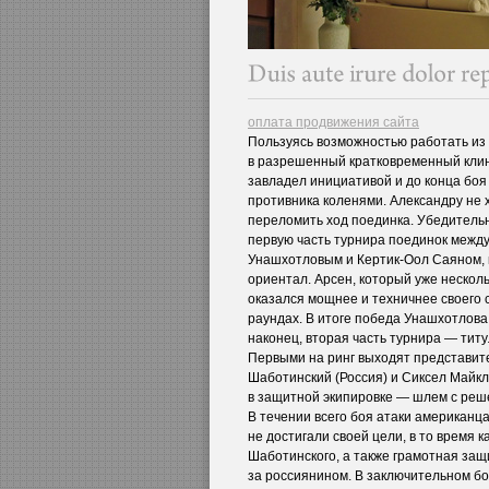
оплата продвижения сайта
Пользуясь возможностью работать из 
в разрешенный кратковременный клин
завладел инициативой и до конца боя
противника коленями. Александру не 
переломить ход поединка. Убедитель
первую часть турнира поединок межд
Унашхотловым и Кертик-Оол Саяном, 
ориентал. Арсен, который уже нескольк
оказался мощнее и техничнее своего 
раундах. В итоге победа Унашхотлова
наконец, вторая часть турнира — тит
Первыми на ринг выходят представит
Шаботинский (Россия) и Сиксел Майкл
в защитной экипировке — шлем с решет
В течении всего боя атаки американц
не достигали своей цели, в то время 
Шаботинского, а также грамотная защ
за россиянином. В заключительном б