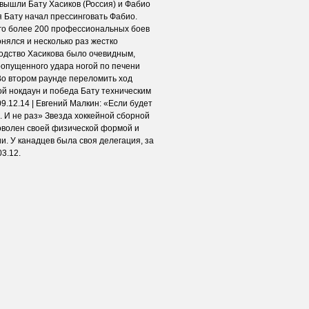
 вышли Бату Хасиков (Россия) и Фабио
я Бату начал прессинговать Фабио.
ого более 200 профессиональных боев
онялся и несколько раз жестко
ходство Хасикова было очевидным,
пропущенного удара ногой по печени
Во втором раунде переломить ход
ой нокдаун и победа Бату техническим
9.12.14 | Евгений Малкин: «Если будет
. И не раз» Звезда хоккейной сборной
волен своей физической формой и
ии. У канадцев была своя делегация, за
03.12.