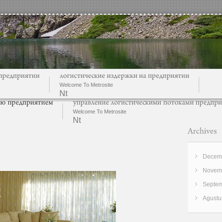
Welcome To Metrosite
Nt
Welcome To Metrosite
Nt
Decemb
Novemb
Septem
Agustu