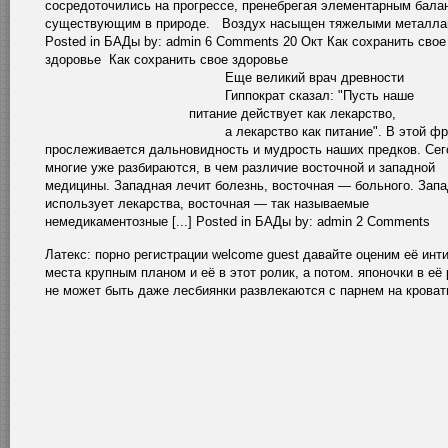
сосредоточились на прогрессе, пренебрегая элементарным бала
существующим в природе. Воздух насыщен тяжелыми металлами
Posted in БАДы by: admin 6 Comments 20 Окт Как сохранить свое
здоровье Как сохранить свое здоровье
Еще великий врач древности
Гиппократ сказал: "Пусть наш
питание действует как лекарство,
а лекарство как питание". В этой фра
прослеживается дальновидность и мудрость наших предков. Сег
многие уже разбираются, в чем различие восточной и западной
медицины. Западная лечит болезнь, восточная — больного. Зап
использует лекарства, восточная — так называемые
немедикаментозные [...] Posted in БАДы by: admin 2 Comments
Латекс: порно регистрации welcome guest давайте оценим её инт
места крупным планом и её в этот ролик, а потом. японочки в её 
не может быть даже лесбиянки развлекаются с парнем на кроват