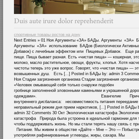
спортивные товары ростов на дону
Next Entries » 01 Ноя Аргументы «ЗА» БАДы. Аргументы «ЗА»
Аргументы «ЗА» использование БАДов (Биологически Активны
Добавок) с лечебным эффектом или Пищевых Добавок. Еще ра
пище. Пища бывает разная. Есть «чистая пища» — кошерная, эт
молоко, масло растительное, овощи, фрукты, хлопья. Хотя насч
чистоты теперь это уже вопрос. Говорят, что «чистая пища» — э
возвышенных душ. Есть [...] Posted in БАДы by: admin 3 Comme
Ноя Стадии загрязнения организма Стадии загрязнения организ
«Человек омывающий себя только снаружи подобен
гробнице заполненной зловонными каменьями и украшенной дор
одеждами». Евангелие Причи
внутреннего дисбаланса: несовместимость питания переедание
неправильный режим дня прием наркотиков, [...] Posted in БАДы 
admin 32 Comments 30 Окт Экологическая катастрофа Экологиче
катастрофа Природа была устроена в идеальной гармонии для т
чтобы поддерживать жизнь. Но мы стали терять нашу связь с пр
Питание. Мы живем в обществе «Дайте – Мне – Это — Побыстр
употребляя рафинированные углеводы, жиры, сахара. Мы