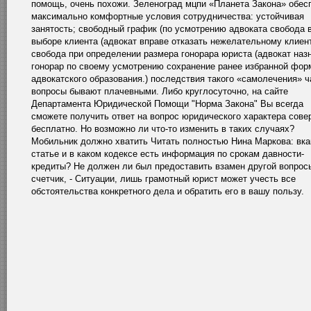
помощь, очень похожи. Зеленоград мцпи «Планета Закона» обес
максимально комфортные условия сотрудничества: устойчивая
занятость; свободный график (по усмотрению адвоката свобода 
выборе клиента (адвокат вправе отказать нежелательному клиен
свобода при определении размера гонорара юриста (адвокат наз
гонорар по своему усмотрению сохранение ранее избранной фо
адвокатского образования.) последствия такого «самолечения» ч
вопросы бывают плачевными. Либо круглосуточно, на сайте
Департамента Юридической Помощи "Норма Закона" Вы всегда
сможете получить ответ на вопрос юридического характера сов
бесплатно. Но возможно ли что-то изменить в таких случаях?
Мобильник должно хватить Читать полностью Нина Маркова: вка
статье и в каком кодексе есть информация по срокам давности-
кредиты? Не должен ли был предоставить взамен другой вопрос
счетчик, - Ситуации, лишь грамотный юрист может учесть все
обстоятельства конкретного дела и обратить его в вашу пользу.